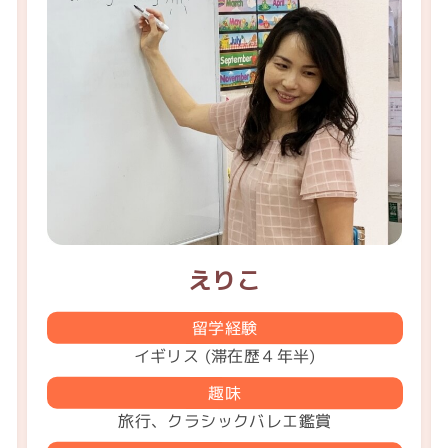
えりこ
留学経験
イギリス (滞在歴４年半)
趣味
旅行、クラシックバレエ鑑賞