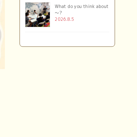
What do you think about
～?
2026.8.5