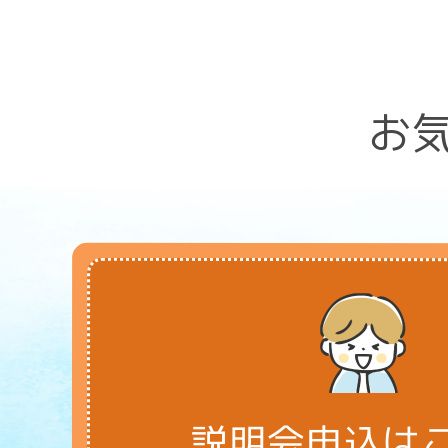
お
説明会申込は